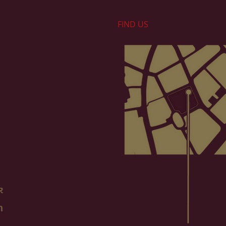
FIND​ US
k
m