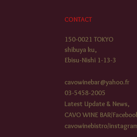
CONTACT
150-0021 TOKYO
shibuya ku,
Ebisu-Nishi 1-13-3
cavowinebar@yahoo.fr
03-5458-2005​
Latest Update & News,
CAVO WINE BAR/Faceboo
cavowinebistr
o/instagra