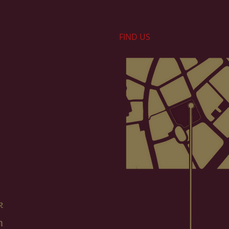
FIND​ US
k
m