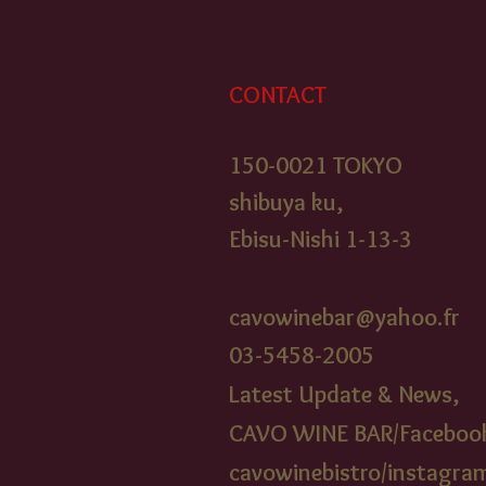
CONTACT
150-0021 TOKYO
shibuya ku,
Ebisu-Nishi 1-13-3
cavowinebar@yahoo.fr
03-5458-2005​
Latest Update & News,
CAVO WINE BAR/Faceboo
cavowinebistr
o/instagra