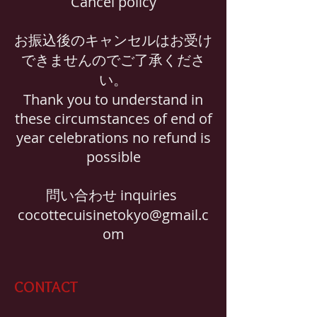
Cancel policy
お振込後のキャンセルはお受け
できませんのでご了承くださ
い。
Thank you to understand in
these circumstances of end of
year celebrations no refund is
possible
問い合わせ inquiries
cocottecuisinetokyo@gmail.c
om
CONTACT