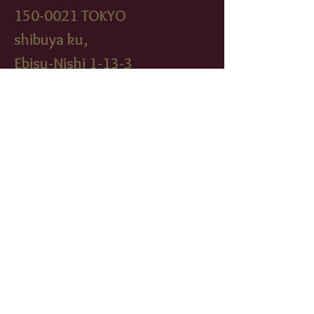
150-0021
TOKYO
shibuya ku,
Ebisu-Nishi 1-13-3
cavowinebar@yahoo.fr
03-5458-2005
Latest Update & News,
CAVO WINE BAR/Facebook
cavowinebistr
o/instagram
FIND​ US